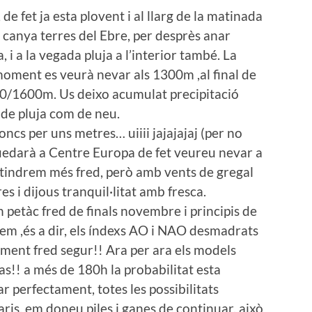
 fet ja esta plovent i al llarg de la matinada
s canya terres del Ebre, per desprès anar
, i a la vegada pluja a l’interior també. La
moment es veurà nevar als 1300m ,al final de
500/1600m. Us deixo acumulat precipitació
de pluja com de neu.
oncs per uns metres… uiiii jajajajaj (per no
quedarà a Centre Europa de fet veureu nevar a
s tindrem més fred, però amb vents de gregal
es i dijous tranquil·litat amb fresca.
 petàc fred de finals novembre i principis de
m ,és a dir, els índexs AO i NAO desmadrats
jament fred segur!! Ara per ara els models
cas!! a més de 180h la probabilitat esta
ar perfectament, totes les possibilitats
ris, em doneu piles i ganes de continuar, això