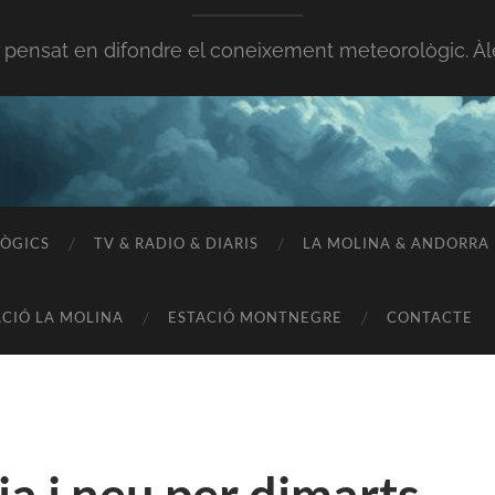
 pensat en difondre el coneixement meteorològic. Àl
ÒGICS
TV & RADIO & DIARIS
LA MOLINA & ANDORRA
ACIÓ LA MOLINA
ESTACIÓ MONTNEGRE
CONTACTE