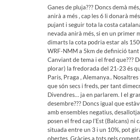
Ganes de pluja??? Doncs demà més, de
anirà a més , cap les 6 li donarà mé
pujant i seguir tota la costa catalana
nevada anirà més, si en un primer 
dimarts la cota podria estar als 1
WRF-NMM a 5km de definició tant 
Canviant de tema
i el fred que??? D
plorar) la fredorada del 21-23 és 
Paris, Praga , Alemanya.. Nosaltre
que són secs i freds, per tant dimecr
Divendres… ja en parlarem. I el gran
desembre??? Doncs igual que estàve
amb ensembles nega
tius, desallot
posen el fred cap l’Est (Balcans) ni 
situada entre un 3 i un 10%, pot gir
obertes. Gràcies a tots pels comenta