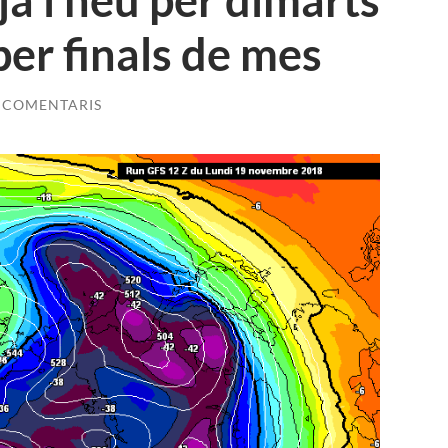
ja i neu per dimarts
 per finals de mes
 COMENTARIS