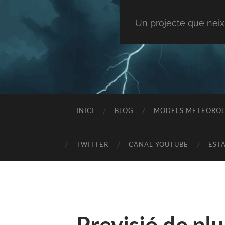
Un projecte que neix
INICI
BLOG
MODELS METEOROL
TWITTER
CANAL YOUTUBE
EST