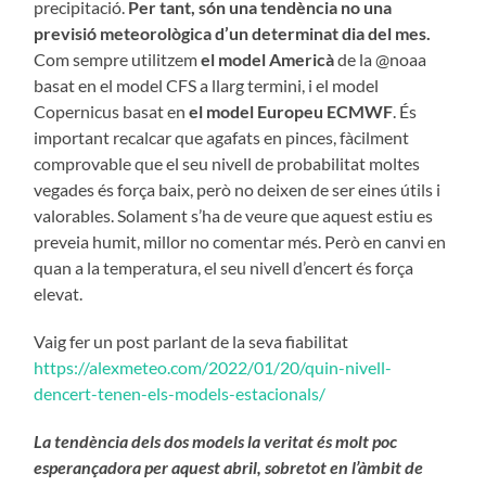
precipitació.
Per tant, són una tendència no una
previsió meteorològica d’un determinat dia del mes.
Com sempre utilitzem
el model Americà
de la @noaa
basat en el model CFS a llarg termini, i el model
Copernicus basat en
el model Europeu ECMWF
. És
important recalcar que agafats en pinces, fàcilment
comprovable que el seu nivell de probabilitat moltes
vegades és força baix, però no deixen de ser eines útils i
valorables. Solament s’ha de veure que aquest estiu es
preveia humit, millor no comentar més. Però en canvi en
quan a la temperatura, el seu nivell d’encert és força
elevat.
Vaig fer un post parlant de la seva fiabilitat
https://alexmeteo.com/2022/01/20/quin-nivell-
dencert-tenen-els-models-estacionals/
La tendència dels dos models la veritat és molt poc
esperançadora per aquest abril, sobretot en l’àmbit de