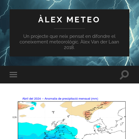
ÀLEX METEO
Un projecte que neix pensat en difondre el
coneixement meteorològic. Àlex Van der Laan
2018.
Toggle
Toggle
search
mobile
field
menu