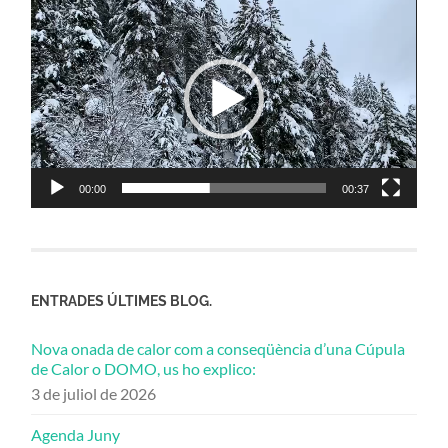
de
vídeo
00:00
00:37
ENTRADES ÚLTIMES BLOG.
Nova onada de calor com a conseqüència d’una Cúpula
de Calor o DOMO, us ho explico:
3 de juliol de 2026
Agenda Juny