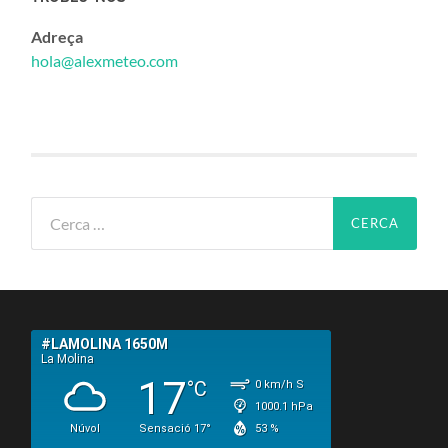
Adreça
hola@alexmeteo.com
Cerca: