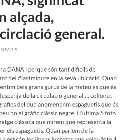
A, significat
n alçada,
irclació general.
NTARIS
una DANA i perquè són tant dificils de
ant del #lastminute en la seva ubicació. Quan
ntim dels grans gurus de la meteo és que és
despenja de la circulació general…, collonut
ografies del que anomenenm espaguetis que és
u no el gràfic clàssic negre, i l’última 5 foto
’imatge clàssica que mirem que representa la
er els espaguetis. Quan parlem de la
 a est són les lineas juntetes que veieu foto 1