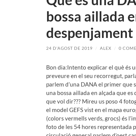
Què és una DAN
bossa aillada e
despenjament c
24 D'AGOST DE 2019
/
ALEX
/
0 COME
Bon dia:Intento explicar el què és 
preveure en el seu recorregut, parl
parlem d’una DANA el primer que se
una bossa aillada en alçada que es 
que vol dir??? Mireu us poso 4 fot
el model GEFS vist en el mapa europe
(colors vermells verds, grocs) és l
foto de les 54 hores representada p
circulació general parlem d’oest cap