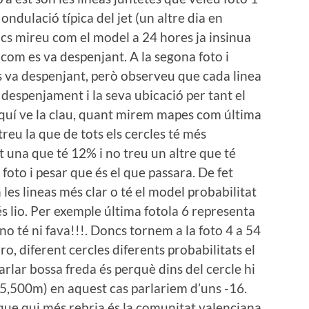
ndulació típica del jet (un altre dia en
ncs mireu com el model a 24 hores ja insinua
 com es va despenjant. A la segona foto i
s va despenjant, però observeu que cada linea
l despenjament i la seva ubicació per tant el
Aquí ve la clau, quant mirem mapes com última
reu la que de tots els cercles té més
t una que té 12% i no treu un altre que té
 foto i pesar que és el que passara. De fet
les lineas més clar o té el model probabilitat
s lio. Per exemple última fotola 6 representa
 no té ni fava!!!. Doncs tornem a la foto 4 a 54
, diferent cercles diferents probabilitats el
parlar bossa freda és perquè dins del cercle hi
 5,500m) en aquest cas parlariem d’uns -16.
 que qui més rebria és la comunitat valenciana