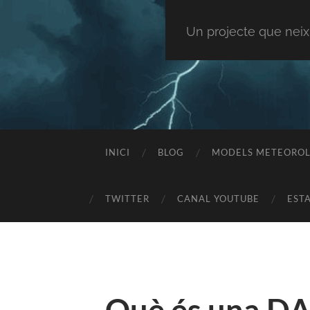
Un projecte que neix
INICI
BLOG
MODELS METEOROL
TWITTER
CANAL YOUTUBE
EST