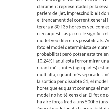
clarament representades pr la seva o
parlem del jet, imprescindible!) do
el trencament del corrent general i
terera a 30 i 36 hores es veu com e
o en aquest cas ja cercle significa e
model veu diferents possibilitats. 
foto el model determinista sempre t
probabilitat però potser esta treien
10,24% i aqui esta l’error mirar una
quant més juntes (agrupades) estan 
molt alta, i quant més separades mé
la sortida per dissabte 31, el model
hores que és quant comença el marro
model no ho té gens clar. El fet de 
ha aire força fred a uns 500hp (uns
Avui el model agafa la probabilitat