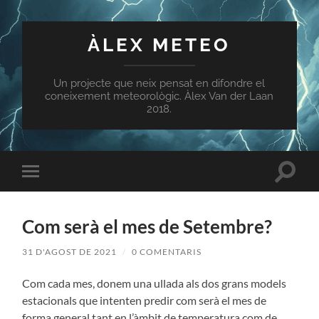
ÀLEX METEO
Un projecte que neix pensat en difondre el
coneixement meteorològic. Àlex Van der Laan
2018.
Toggle
Toggle
search
mobile
field
menu
Com serà el mes de Setembre?
31 D'AGOST DE 2021
/
0 COMENTARIS
Com cada mes, donem una ullada als dos grans models
estacionals que intenten predir com serà el mes de
forma general tant en l’àmbit de temperatura com de