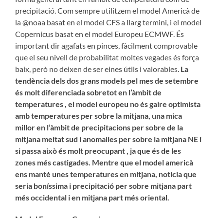
precipitació. Com sempre utilitzem el model Americà de
la @noaa basat en el model CFS a llarg termini, i el model
Copernicus basat en el model Europeu ECMWF. És
important dir agafats en pinces, fàcilment comprovable
que el seu nivell de probabilitat moltes vegades és força
baix, però no deixen de ser eines útils i valorables.
La
tendència dels dos grans models pel mes de setembre
és molt diferenciada sobretot en l’àmbit de
temperatures , el model europeu no és gaire optimista
amb temperatures per sobre la mitjana, una mica
millor en l’àmbit de precipitacions per sobre de la
mitjana meitat sud i anomalies per sobre la mitjana NE i
si passa això és molt preocupant , ja que és de les
zones més castigades. Mentre que el model americà
ens manté unes temperatures en mitjana, notícia que
seria boníssima i precipitació per sobre mitjana part
més occidental i en mitjana part més oriental.