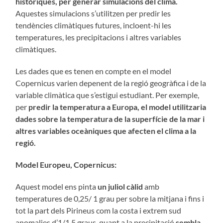
històriques, per generar simulacions del clima.
Aquestes simulacions s’utilitzen per predir les
tendències climàtiques futures, incloent-hi les
temperatures, les precipitacions i altres variables
climàtiques.
Les dades que es tenen en compte en el model
Copernicus varien depenent de la regió geogràfica i de la
variable climàtica que s’estigui estudiant. Per exemple,
per
predir la temperatura a Europa, el model utilitzaria
dades sobre la temperatura de la superfície de la mar i
altres variables oceàniques que afecten el clima a la
regió.
Model Europeu, Copernicus:
Aquest model ens pinta
un juliol càlid
amb
temperatures de 0,25/ 1 grau per sobre la mitjana i fins i
tot la part dels Pirineus com la costa i extrem sud
anomalies d’1/1,5 graus, quant a la precipitació
sembla