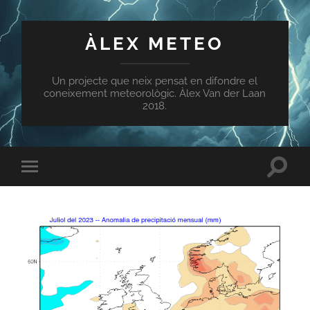
ÀLEX METEO
Un projecte que neix pensat en difondre el
coneixement meteorològic. Àlex Van der Laan
2018.
Toggle
Toggle
search
mobile
field
menu