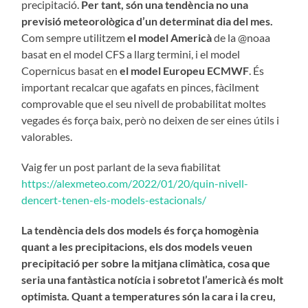
precipitació.
Per tant, són una tendència no una
previsió meteorològica d’un determinat dia del mes.
Com sempre utilitzem
el model Americà
de la @noaa
basat en el model CFS a llarg termini, i el model
Copernicus basat en
el model Europeu ECMWF
. És
important recalcar que agafats en pinces, fàcilment
comprovable que el seu nivell de probabilitat moltes
vegades és força baix, però no deixen de ser eines útils i
valorables.
Vaig fer un post parlant de la seva fiabilitat
https://alexmeteo.com/2022/01/20/quin-nivell-
dencert-tenen-els-models-estacionals/
La tendència dels dos models és força homogènia
quant a les precipitacions, els dos models veuen
precipitació per sobre la mitjana climàtica, cosa que
seria una fantàstica notícia i sobretot l’americà és molt
optimista. Quant a temperatures són la cara i la creu,