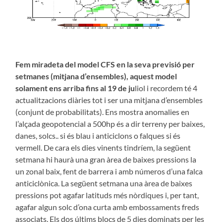
Fem miradeta del model CFS en la seva previsió per
setmanes (mitjana d’ensembles), aquest model
solament ens arriba fins al 19 de ju
liol i recordem té 4
actualitzacions diàries tot i ser una mitjana d’ensembles
(conjunt de probabilitats). Ens mostra anomalies en
l’alçada geopotencial a 500hp és a dir terreny per baixes,
danes, solcs.. si és blau i anticiclons o falques si és
vermell. De cara els dies vinents tindríem, la següent
setmana hi haurà una gran àrea de baixes pressions la
un zonal baix, fent de barrera i amb números d’una falca
anticiclònica. La següent setmana una àrea de baixes
pressions pot agafar latituds més nòrdiques i, per tant,
agafar algun solc d’ona curta amb embossaments freds
associats. Els dos últims blocs de 5 dies dominats per les